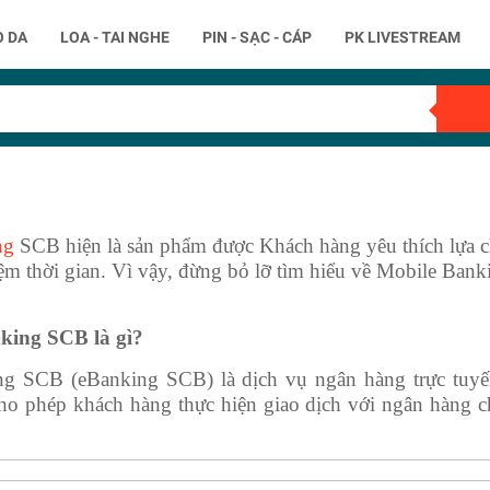
O DA
LOA - TAI NGHE
PIN - SẠC - CÁP
PK LIVESTREAM
ng
SCB hiện là sản phẩm được Khách hàng yêu thích lựa ch
iệm thời gian. Vì vậy, đừng bỏ lỡ tìm hiểu về Mobile Ban
king SCB là gì?
ng SCB (eBanking SCB) là dịch vụ ngân hàng trực tuy
ho phép khách hàng thực hiện giao dịch với ngân hàng ch