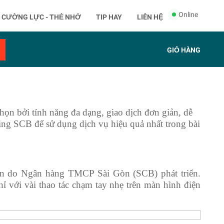
Online
CƯỜNG LỰC - THẺ NHỚ
TIP HAY
LIÊN HỆ
GIỎ HÀNG
ọn bởi tính năng đa dạng, giao dịch đơn giản, dễ
king SCB để sử dụng dịch vụ hiệu quả nhất trong bài
ến do Ngân hàng TMCP Sài Gòn (SCB) phát triển.
ỉ với vài thao tác chạm tay nhẹ trên màn hình điện