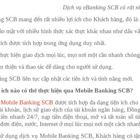
Dịch vụ eBanking SCB có rất nh
g SCB mang đến rất nhiều lợi ích cho Khách hàng, đó là:
bảo mật với nhiều hình thức xác thực khác nhau như dấu
 ích được tích hợp trong ứng dụng duy nhất.
thực hiện giao dịch mọi lúc, mọi nơi một cần nhanh chón
ân thiện và thao tác dễ dàng cho người sử dụng.
ng SCB liên tục cập nhật các tiện ích và tính năng mới.
 ích nào có thể thực hiện qua Mobile Banking SCB?
,
Mobile Banking SCB
được tích hợp đa dạng tiện ích cho
tài khoản, lịch sử giao dịch của tài khoản ngân hàng, Đồn
ền nhanh 24/7, nạp tiền điện thoại, mở và tất toán sổ ti
đơn điện, nước, Internet ở mọi lúc mọi nơi một cách nha
 sử dụng dịch vụ Mobile Banking SCB, Khách hàng có tận 