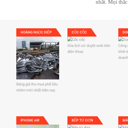
nhất. Mọi thắc
HOÀNG NGỌC DIỆP
CỐC CỐC
DO
Xóa lịch sử duyệt web trên
Công 
điện thoại
trình
doanh
Bảng giá thu mua phế liệu
nhôm mới nhất hiện nay
IPHONE AIR
BẾP TỪ ĐƠN
MÁ