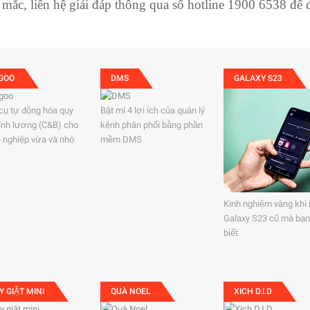
 mắc, liên hệ giải đáp thông qua số hotline 1900 6538 để đư
GOO
DMS
GALAXY S23
cụ tự động hóa quy
Bật mí 4 lợi ích của quản lý
 tính lương (C&B) cho
kênh phân phối bằng phần
 nghiệp vừa và nhỏ
mềm DMS
Kinh nghiệm vàng khi
Galaxy S23 cũ mà bạn
biết
Y GIẶT MINI
QUÀ NOEL
XICH D.I.D